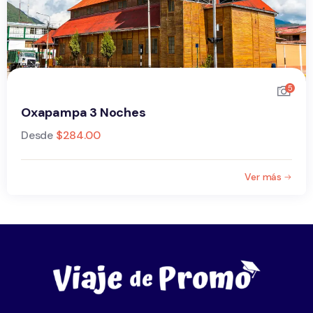
5
Oxapampa 3 Noches
Desde
$
284.00
Ver más