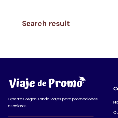
Search result
C
Expertos organizando viajes para promociones
No
escolares.
C