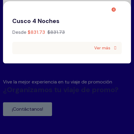
4
Cusco 4 Noches
Desde
$
831.73
$
831.73
Ver más
Vive la mejor experiencia en tu viaje de promoción
¿Organizamos tu viaje de promo?
¡Contáctanos!