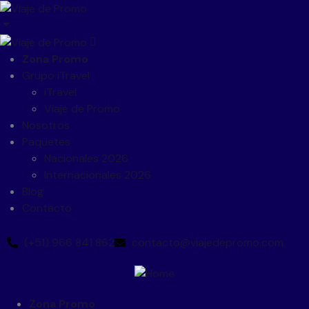
Zona Promo
Grupo iTravel
iTravel
Viaje de Promo
Nosotros
Paquetes
Nacionales 2026
Internacionales 2026
Blog
Contacto
(+51) 966 841 862
contacto@viajedepromo.com
Zona Promo